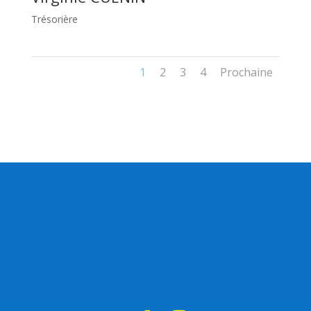
Trésorière
1
2
3
4
Prochaine