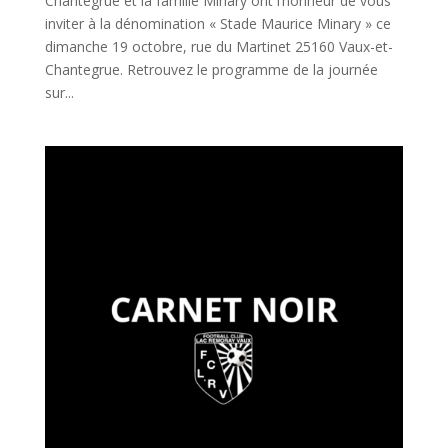
Chantegrue et la famille Minary ont l’honneur de vous
inviter à la dénomination « Stade Maurice Minary » ce
dimanche 19 octobre, rue du Martinet 25160 Vaux-et-
Chantegrue. Retrouvez le programme de la journée
sur...